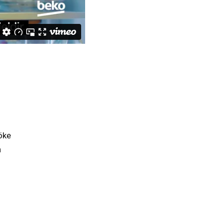
öke
n