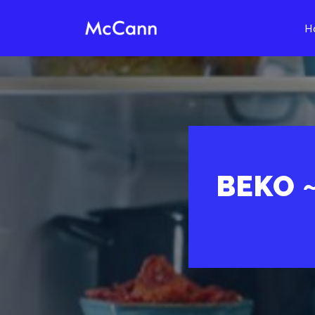
H
İçeriğe
geç
BEKO 