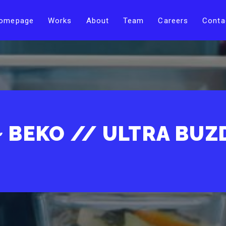
omepage
Works
About
Team
Careers
Conta
~ BEKO // ULTRA BUZ