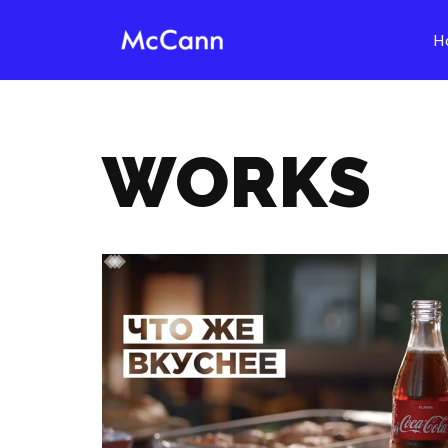
H
İçeriğe
geç
WORKS