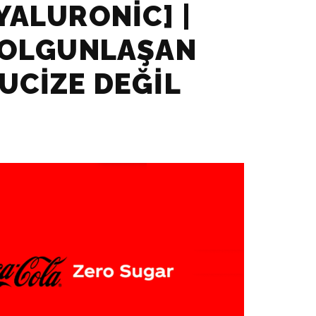
YALURONIC] |
DOLGUNLAŞAN
UCIZE DEĞIL