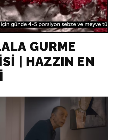
LALA GURME
ISI | HAZZIN EN
I