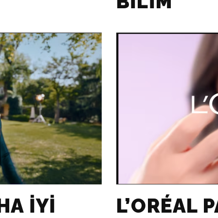
BILIM
L’ORÉAL P
HA İYI