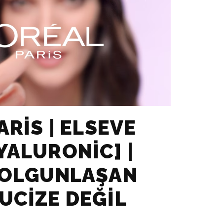
ARIS | ELSEVE
YALURONIC] |
DOLGUNLAŞAN
UCIZE DEĞIL