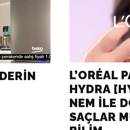
L’ORÉAL P
 DERIN
HYDRA [H
NEM ILE 
SAÇLAR M