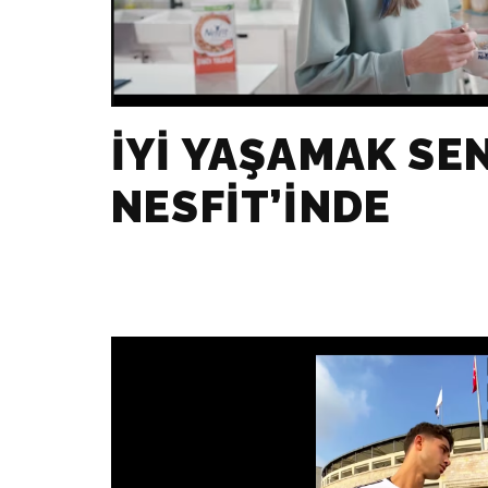
İYI YAŞAMAK SE
NESFIT’INDE