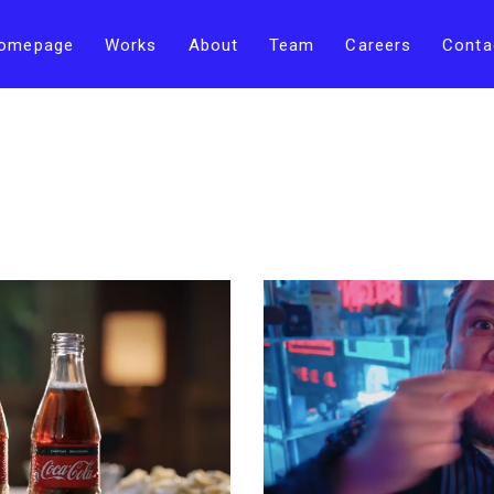
omepage
Works
About
Team
Careers
Conta