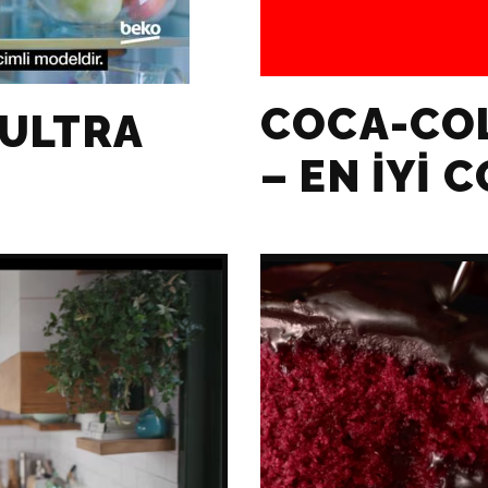
COCA-CO
 ULTRA
– EN İYI 