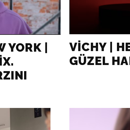
VICHY | H
 YORK |
GÜZEL HA
X.
RZINI