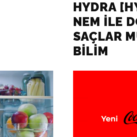
HYDRA [H
NEM ILE 
SAÇLAR M
BILIM